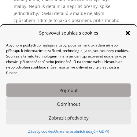
malby. Nepříliš detailní a nepříliš přesný, spíše
jednoduchý. Dávku detailů v malbě nějakým
způsobem řídím Je to jako s pokrmem, příliš mnoho
soli a nedá se to jíst, příliš málo – pokrm mi
Spravovat souhlas s cookies
nechutná. U obrazu to může...
Abychom poskytli co nejlepší služby, používáme k ukládání a/nebo
přístupu k informacím o zařízení, technologie, jako jsou soubory cookies.
Souhlas s těmito technologiemi nám umožní zpracovávat údaje, jako je
chování při procházení nebo jedinečná ID na tomto webu. Nesouhlas
nebo odvolání souhlasu může nepříznivě ovlivnit určité vlastnosti a
Plenér s přáteli malíři
funkce.
autor:
Marie Veselská
|
Kvě 24, 2020
|
Malba a
kresba
Příjmout
Plenér – Mítkov – 2017 Plenérové malování s přáteli
malíři to je velmi inspirující záležitost. V roce 2017 se
Odmítnout
uskutečnil plenér malířů a přátel umění v Mítkově,
krásné a zajímavé prostředí u řeky Orlice. Povídání a
Zobrazit předvolby
vzájemné okukování, kdo a jak maluje, co...
Zásady cookies
Ochrana osobních údajů – GDPR