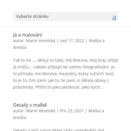
Vyberte stránku
Já a malování
autor:
Marie Veselská
|
Led 17, 2022
|
Malba a
kresba
Tak to ne …..Miluji to tady, má Morava, můj kraj, vždyť
já můžu… cokoliv připojit ke svému fotografování. Je
to příroda, má Morava, meandry, krásy lužních lesů,
to je to, čím jsem, jak to, že jsem si dělala obavy z
prázdnoty. Přišlo to jako plesknutí, jako bych...
Detaily v malbě
autor:
Marie Veselská
|
Pro 23, 2021
|
Malba a
kresba
Detaily a můj názor Mám ráda uvolněnější styl