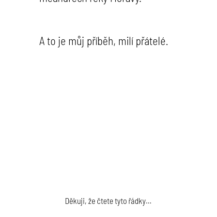
A to je můj příběh, milí přátelé.
Jsem malířka a lektorka olejomalby.
Předávat zkušenosti a lásku k malování mi
dává smysl.
Pojďte se mnou, povedu vás.
Děkuji, že čtete tyto řádky…