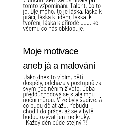
tomto vzpomínání. Talent, co to
je. Dle mého, to je láska, láska k
práci, láska k lidem, láska k
tvoření, láska k přírodě ……. ke
všemu co nás obklopuje.
Moje motivace
aneb já a malování
Jako dnes to vidím, děti
dospěly, odcházely postupně za
svým naplněním života. Doba
předdůchodová se stala mou
noční můrou. Vize byly šedivé. A
co budu dělat až… nebudu
chodit do práce, až se v bytě
budou ozývat jen mé kroky.
Každý den bude stejný ?!