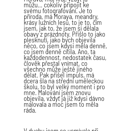
můžu… cokoliv připojit ke
svému fotografování. Je to
příroda, má Morava, meandry,
krásy lužních lesů, to je to, čím
jsem, jak to, že jsem si dělala
obavy z prázdnoty. Přišlo to jako
plesknutí, jako bych objevila
něco, co jsem kdysi měla denně,
co jsem denně cítila. Ano, ta
každodennost, nedostatek času,
člověk přestal vnímat, co
všechno může ještě jiného
dělat. Pak přišel impuls, má
dcera šla na střední uměleckou
školu, to byl velký moment i pro
mne. Malování jsem znovu
objevila, vždyť já již kdysi dávno
malovala a moc jsem to měla
ráda.
V duchu jsem se usmívala při