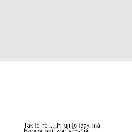
Tak to ne …..Miluji to tady, má
Morava, můj kraj, vždyť já