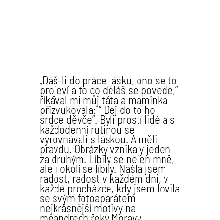
„Dáš-li do práce lásku, ono se to
projeví a to co děláš se povede,“
říkával mi můj táta a maminka
přizvukovala: “ Dej do to ho
srdce děvče“. Byli prostí lidé a s
každodenní rutinou se
vyrovnávali s láskou. A měli
pravdu. Obrázky vznikaly jeden
za druhým. Ĺíbily se nejen mně,
ale i okolí se líbily. Našla jsem
radost, radost v každém dni,
v
každé procházce, kdy jsem lovila
se svým fotoaparátem
nejkrásnější motivy na
meandrech řeky Moravy.