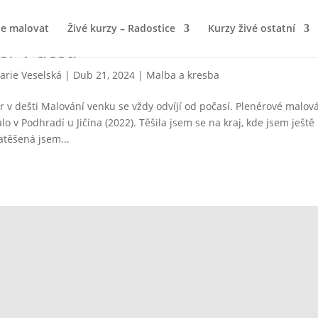
te malovat
Živé kurzy – Radostice
Kurzy živé ostatní
ér v dešti
arie Veselská
|
Dub 21, 2024
|
Malba a kresba
 dešti Malování venku se vždy odvíjí od počasí. Plenérové malová
alo v Podhradí u Jičína (2022). Těšila jsem se na kraj, kde jsem ješt
atěšená jsem...