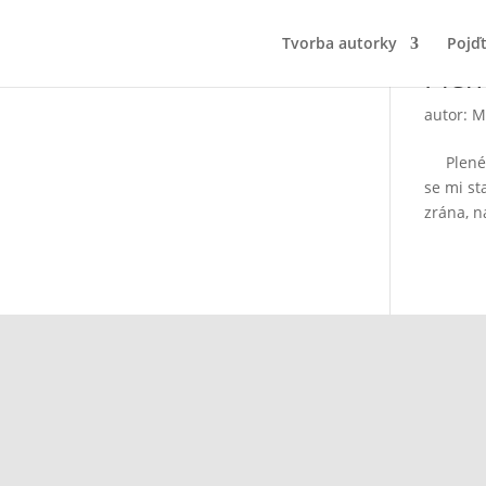
Tvorba autorky
Pojď
Plen
autor:
M
Plenér v
se mi st
zrána, n