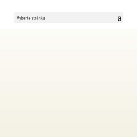
Marie
Vyberte stránku
Veselsk
á
můj
příběh
malířky