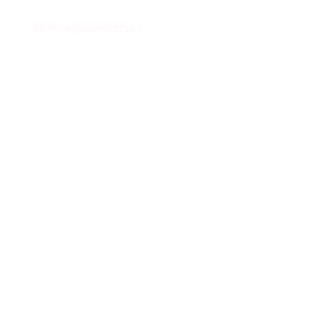
marie.veselska@seznam
.
cz
Telefon
+420 608 807 804
Adresa
Prokopova 1576
258 01 Vlašim