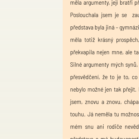
měla argumenty, její bratři př
Poslouchala jsem je se za
představa byla jiná – gymná
měla totiž krásný prospěch,
překvapila nejen mne, ale ta
Silné argumenty mých synů,
přesvědčení, že to je to, co
nebylo možné jen tak přejít.
jsem, znovu a znovu, chápa
touhu. Já neměla tu možnost
mém snu ani rodiče nevědě
představa o mé budoucnosti