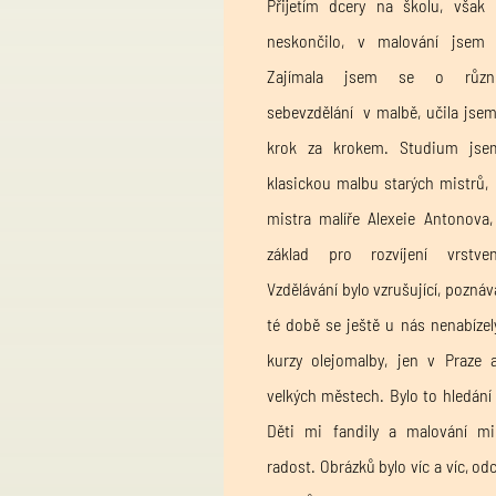
Přijetím dcery na školu, však
neskončilo, v malování jsem 
Zajímala jsem se o různ
sebevzdělání v malbě, učila jsem
krok za krokem. Studium jsem
klasickou malbu starých mistrů, 
mistra malíře Alexeie Antonova
základ pro rozvíjení vrstve
Vzdělávání bylo vzrušující, poznáva
té době se ještě u nás nenabíze
kurzy olejomalby, jen v Praz
velkých městech. Bylo to hledání
Děti mi fandily a malování mi
radost. Obrázků bylo víc a víc, o