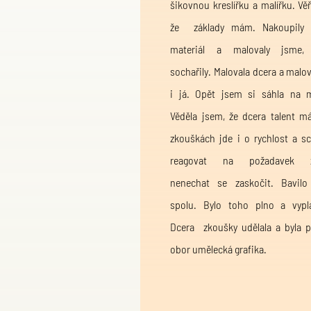
šikovnou kreslířku a malířku. Věř
že základy mám. Nakoupily 
materiál a malovaly jsme, k
sochařily. Malovala dcera a malo
i já. Opět jsem si sáhla na m
Věděla jsem, že dcera talent má
zkouškách jde i o rychlost a s
reagovat na požadavek z
nenechat se zaskočit. Bavil
spolu. Bylo toho plno a vypla
Dcera zkoušky udělala a byla př
obor umělecká grafika.