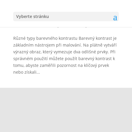
Vyberte stránku
Tři typy barevného kontrastu
autor:
Marie Veselská
|
Dub 6, 2023
|
Malba a kresba
Různé typy barevného kontrastu Barevný kontrast je
základním nástrojem při malování. Na plátně vytváří
výrazný obraz, který vymezuje dva odlišné prvky. Při
správném použití můžete použít barevný kontrast k
tomu, abyste zaměřili pozornost na klíčový prvek
nebo získali...