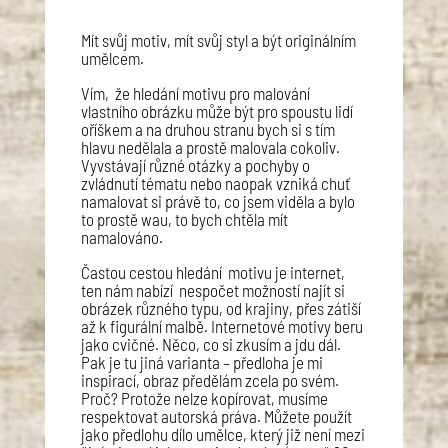
Mít svůj motiv, mít svůj styl a být originálním
umělcem.
Vím, že hledání motivu pro malování
vlastního obrázku může být pro spoustu lidí
oříškem a na druhou stranu bych si s tím
hlavu nedělala a prostě malovala cokoliv.
Vyvstávají různé otázky a pochyby o
zvládnutí tématu nebo naopak vzniká chuť
namalovat si právě to, co jsem viděla a bylo
to prostě wau, to bych chtěla mít
namalováno.
Častou cestou hledání motivu je internet,
ten nám nabízí nespočet možností najít si
obrázek různého typu, od krajiny, přes zátiší
až k figurální malbě. Internetové motivy beru
jako cvičné. Něco, co si zkusím a jdu dál.
Pak je tu jiná varianta – předloha je mi
inspirací, obraz předělám zcela po svém.
Proč? Protože nelze kopírovat, musíme
respektovat autorská práva. Můžete použít
jako předlohu dílo umělce, který již není mezi