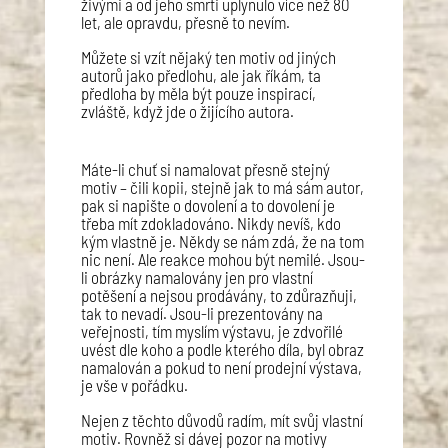
živými a od jeho smrti uplynulo více než 80
let, ale opravdu, přesně to nevím.
Můžete si vzít nějaký ten motiv od jiných
autorů jako předlohu, ale jak říkám, ta
předloha by měla být pouze inspirací,
zvláště, když jde o žijícího autora.
Máte-li chuť si namalovat přesně stejný
motiv – čili kopii, stejně jak to má sám autor,
pak si napište o dovolení a to dovolení je
třeba mít zdokladováno. Nikdy nevíš, kdo
kým vlastně je. Někdy se nám zdá, že na tom
nic není. Ale reakce mohou být nemilé. Jsou-
li obrázky namalovány jen pro vlastní
potěšení a nejsou prodávány, to zdůrazňuji,
tak to nevadí. Jsou-li prezentovány na
veřejnosti, tím myslím výstavu, je zdvořilé
uvést dle koho a podle kterého díla, byl obraz
namalován a pokud to není prodejní výstava,
je vše v pořádku.
Nejen z těchto důvodů radím, mít svůj vlastní
motiv. Rovněž si dávej pozor na motivy