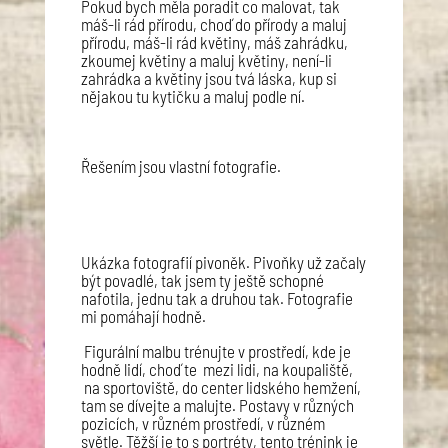
Pokud bych měla poradit co malovat, tak
máš-li rád přírodu, choď do přírody a maluj
přírodu, máš-li rád květiny, máš zahrádku,
zkoumej květiny a maluj květiny, není-li
zahrádka a květiny jsou tvá láska, kup si
nějakou tu kytičku a maluj podle ní.
Řešením jsou vlastní fotografie.
Ukázka fotografií pivoněk. Pivoňky už začaly
být povadlé, tak jsem ty ještě schopné
nafotila, jednu tak a druhou tak. Fotografie
mi pomáhají hodně.
Figurální malbu trénujte v prostředí, kde je
hodně lidí, choď te mezi lidi, na koupaliště,
na sportoviště, do center lidského hemžení,
tam se dívejte a malujte. Postavy v různých
pozicích, v různém prostředí, v různém
světle. Těžší je to s portréty, tento trénink je