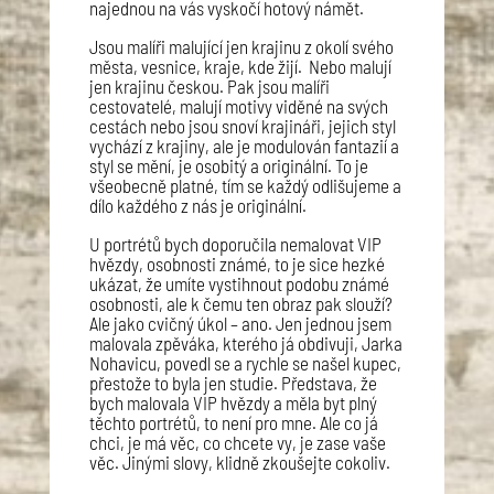
najednou na vás vyskočí hotový námět.
Jsou malíři malující jen krajinu z okolí svého
města, vesnice, kraje, kde žijí. Nebo malují
jen krajinu českou. Pak jsou malíři
cestovatelé, malují motivy viděné na svých
cestách nebo jsou snoví krajináři, jejich styl
vychází z krajiny, ale je modulován fantazií a
styl se mění, je osobitý a originální. To je
všeobecně platné, tím se každý odlišujeme a
dílo každého z nás je originální.
U portrétů bych doporučila nemalovat VIP
hvězdy, osobnosti známé, to je sice hezké
ukázat, že umíte vystihnout podobu známé
osobnosti, ale k čemu ten obraz pak slouží?
Ale jako cvičný úkol – ano. Jen jednou jsem
malovala zpěváka, kterého já obdivuji, Jarka
Nohavicu, povedl se a rychle se našel kupec,
přestože to byla jen studie. Představa, že
bych malovala VIP hvězdy a měla byt plný
těchto portrétů, to není pro mne. Ale co já
chci, je má věc, co chcete vy, je zase vaše
věc. Jinými slovy, klidně zkoušejte cokoliv.