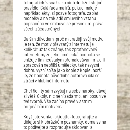
fotografické, snaž se u nich dodržet stejné
pravidlo. Celá řada malířů, pokud maluje
například akty, si pozve fotografa, zaplatí
modelky a na základě smluvního vztahu
popsaného ve smlouvě se přesně určí práva
všech zúčastněných.
Dalším důvodem, proč mít raději svůj motiv,
je ten, že motiv převzatý z internetu je
kolikrát už tak známý, tak zprofanovaný
internetem, že jeho umělecká hodnota se
snižuje tím neustálým přemalováváním. Je-li
zpracován nepříliš umělecky, tak nevyzní
dobře, vyzní spíše jako kopie z kopie, horší
je, že hodnota původního autorova díla se
ztrácí v hlubině internetu.
Chci říci, ty sám zvyšuj na sebe nároky, dávej
si větší úkoly, nic není zadarmo, ani posun ve
tvé tvorbě. Vše začíná právě vlastním
originálním motivem.
Když jste venku, skicujte, fotografujte a
dělejte si k obrázkům poznámky, doma se na
to podívejte a rozpracujte skicování a