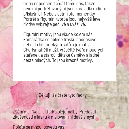
třeba nepodcenit a dát tomu čas, takže
prvními portrétovanými jsou zpravidla rodinní
příslušníci. Nebo vlastní foto momentky.
Portrét a figurální tvorba jsou nejvyšší level.
Motivy vybírejte pečlivě a uvážlivě.
Figurální motivy jsou všude kolem nás,
kamarádka se obleče trošku nadčasově
nebo do historických šatů a je motiv.
Charismatičtí muži, vrásčité tváře moudrých
stařenek a starců, dětské úsměvy a ladné
gesta mladých. To jsou krásné motivy.
Děkuji, že čtete tyto řádky…
Jsem malířka a lektorka olejomalby. Předávat
zkušenosti a lásku k malování mi dává smysl.
Pojďte se mnou, povedu vás.