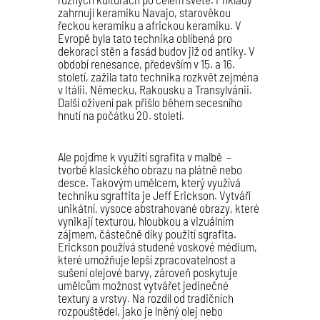
zahrnují keramiku Navajo, starověkou
řeckou keramiku a africkou keramiku. V
Evropě byla tato technika oblíbená pro
dekoraci stěn a fasád budov již od antiky. V
období renesance, především v 15. a 16.
století, zažila tato technika rozkvět zejména
v Itálii, Německu, Rakousku a Transylvánii.
Další oživení pak přišlo během secesního
hnutí na počátku 20. století.
Ale pojďme k využití sgrafita v malbě –
tvorbě klasického obrazu na plátně nebo
desce. Takovým umělcem, který využívá
techniku sgraffita je Jeff Erickson. Vytváří
unikátní, vysoce abstrahované obrazy, které
vynikají texturou, hloubkou a vizuálním
zájmem, částečně díky použití sgrafita.
Erickson používá studené voskové médium,
které umožňuje lepší zpracovatelnost a
sušení olejové barvy, zároveň poskytuje
umělcům možnost vytvářet jedinečné
textury a vrstvy. Na rozdíl od tradičních
rozpouštědel, jako je lněný olej nebo