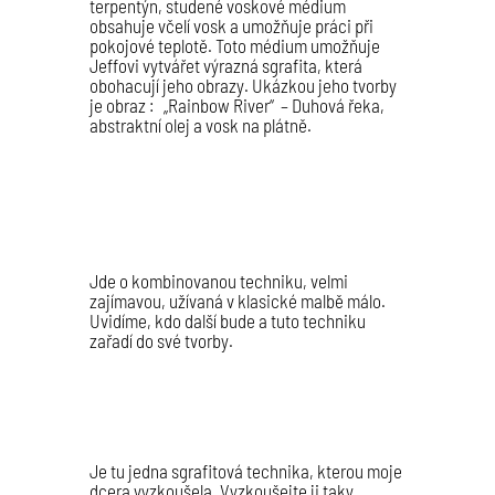
terpentýn, studené voskové médium
obsahuje včelí vosk a umožňuje práci při
pokojové teplotě. Toto médium umožňuje
Jeffovi vytvářet výrazná sgrafita, která
obohacují jeho obrazy. Ukázkou jeho tvorby
je obraz :
„Rainbow River“ – Duhová řeka
,
abstraktní olej a vosk na plátně.
Jde o kombinovanou techniku, velmi
zajímavou, užívaná v klasické malbě málo.
Uvidíme, kdo další bude a tuto techniku
zařadí do své tvorby.
Je tu jedna sgrafitová technika, kterou moje
dcera vyzkoušela. Vyzkoušejte ji taky.