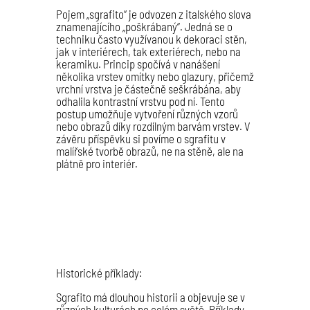
Pojem „sgrafito“ je odvozen z italského slova
znamenajícího „poškrábaný“. Jedná se o
techniku často využívanou k dekoraci stěn,
jak v interiérech, tak exteriérech, nebo na
keramiku. Princip spočívá v nanášení
několika vrstev omítky nebo glazury, přičemž
vrchní vrstva je částečně seškrábána, aby
odhalila kontrastní vrstvu pod ní. Tento
postup umožňuje vytvoření různých vzorů
nebo obrazů díky rozdílným barvám vrstev. V
závěru příspěvku si povíme o sgrafitu v
malířské tvorbě obrazů, ne na stěně, ale na
plátně pro interiér.
Historické příklady:
Sgrafito má dlouhou historii a objevuje se v
různých kulturách po celém světě. Příklady