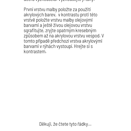
První vrstvu malby položte za použití
akrylových barev, v kontrastu proti této
vrstvě položte vrstvu malby olejovými
barvami a ještě živou olejovou vrstvu
sgrafitujte, zryjte opatrným kresebným
způsobem až na akrylovou vrstvu vespod. V
tomto případě předchozí vrstva akrylovými
barvami v rýhách vystoupí. Hrejte si s
kontrastem.
Děkuji, že čtete tyto řádky…