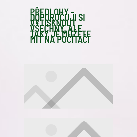
PŘEDLOHY –
DOPORUČUJI SI
VYTISKNOUT
VŠECHNY, ALE
TAKY JE MŮŽETE
MÍT NA POČÍTAČI