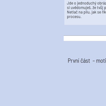
Jde o jednoduchý obrázek
si uvědomuješ, že tvůj p
Netlač na pilu, jak se ří
procesu.
První část – mot