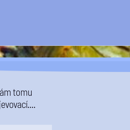
íkám tomu
evovací....