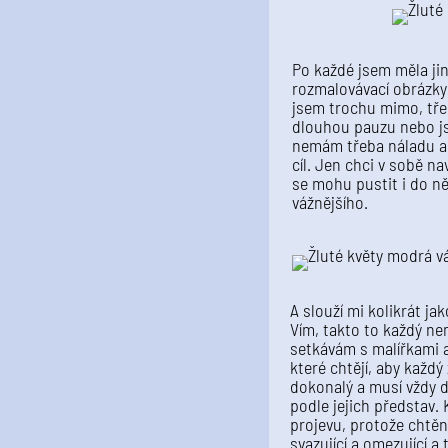
Po každé jsem měla ji
rozmalovávací obrázky 
jsem trochu mimo, tř
dlouhou pauzu nebo j
nemám třeba náladu a
cíl. Jen chci v sobě na
se mohu pustit i do n
vážnějšího.
A slouží mi kolikrát ja
Vím, takto to každý ne
setkávám s malířkami 
které chtějí, aby každý
dokonalý a musí vždy 
podle jejich představ. 
projevu, protože chtěn
svazující a omezující a