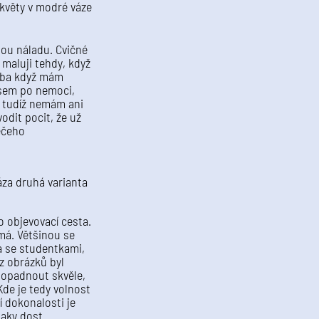
nou náladu. Cvičné
maluji tehdy, když
eba když mám
sem po nemoci,
 tudíž nemám ani
vodit pocit, že už
ěčeho
ko objevovací cesta.
má. Většinou se
a se studentkami,
 z obrázků byl
dopadnout skvěle,
Kde je tedy volnost
í dokonalosti je
 taky dost