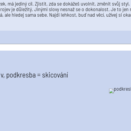
, má jediný cíl. Zjistit, zda se dokážeš uvolnit, změnit svůj styl,
rojev je důležitý. Jinými slovy nesnaž se o dokonalost. Je to jen
ká, ale hledej sama sebe. Najdi lehkost, buď nad věcí, užívej si ok
iv, podkresba = skicování