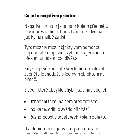
Co je to negativní prostor
Negativní prostor je prostor kolem předmětu
– tvar přes ucho poháru, tvar mezi dvěma
jablky na malbě zátiší.
Tyto mezery mezi objekty vám pomohou
uspořádat kompozici, vytvořit zájem nebo
přesunout pozornost diváka.
Když poprvé začínáte kreslit nebo malovat,
začněte jednoduše s jediným objektem na
plátně.
3 věci, které obvykle chybí, jsou následující:
Označení toho, na čem předmět sedí.
Indikace, odkud světlo přichází.
Různorodost v prostorech kolem objektu.
Uvědomění si negativního prostoru vám
pomůže uvědomit si všechny tyto věci a