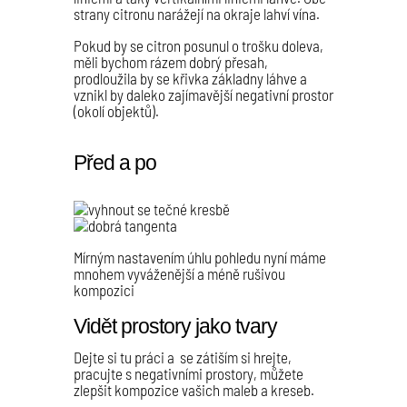
strany citronu narážejí na okraje lahví vína.
Pokud by se citron posunul o trošku doleva,
měli bychom rázem dobrý přesah,
prodloužila by se křivka základny láhve a
vznikl by daleko zajímavější negativní prostor
(okolí objektů).
Před a po
Mírným nastavením úhlu pohledu nyní máme
mnohem vyváženější a méně rušivou
kompozici
Vidět prostory jako tvary
Dejte si tu práci a se zátiším si hrejte,
pracujte s negativními prostory, můžete
zlepšit kompozice vašich maleb a kreseb.