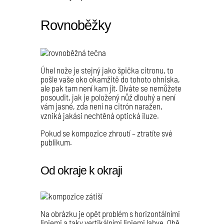
Rovnoběžky
Úhel nože je stejný jako špička citronu, to
pošle vaše oko okamžitě do tohoto ohniska,
ale pak tam není kam jít. Díváte se nemůžete
posoudit, jak je položený nůž dlouhý a není
vám jasné, zda není na citrón naražen,
vzniká jakási nechtěná optická iluze.
Pokud se kompozice zhroutí – ztratíte své
publikum.
Od okraje k okraji
Na obrázku je opět problém s horizontálními
liniemi a taky vertikálními liniemi lahve. Obě