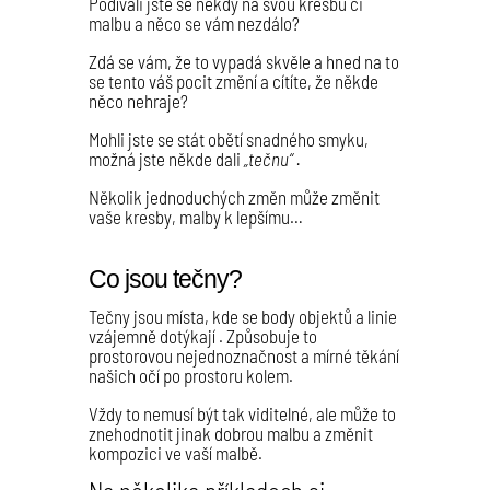
Podívali jste se někdy na svou kresbu či
malbu a něco se vám nezdálo?
Zdá se vám, že to vypadá skvěle a hned na to
se tento váš pocit změní a cítíte, že někde
něco nehraje?
Mohli jste se stát obětí snadného smyku,
možná jste někde dali
„tečnu“ .
Několik jednoduchých změn může změnit
vaše kresby, malby k lepšímu…
Co jsou tečny?
Tečny jsou místa, kde se body objektů a linie
vzájemně dotýkají . Způsobuje to
prostorovou nejednoznačnost a mírné těkání
našich očí po prostoru kolem.
Vždy to nemusí být tak viditelné, ale může to
znehodnotit jinak dobrou malbu a změnit
kompozici ve vaší malbě.