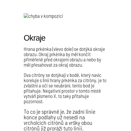
Okraje
Hrana prkénka (vlevo dole) se dotýká okraje
obrazu. Okraj prkénka by měl končit
přiměřeně před okrajem obrazu a nebo by
měl přesahovat za okraj obrazu.
Dva citróny se dotýkají v bodě, který navíc
koreluje s linií hrany prkénka za citróny, je to
zvláštní a oči se neubrání, tento bod je
přitahuje. Negativní prostor v tomto místě
vytváří písmeno X, to taky přitahuje
pozornost.
To co je správně je, že zadní linie
konce podlahy už nesedí na
vrcholcích citrónů a vršky obou
citrónů již proráží tuto linii.