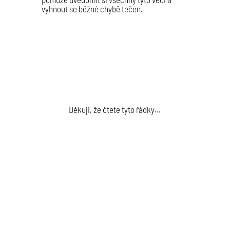
vyhnout se běžné chybě tečen.
Děkuji, že čtete tyto řádky…
Jsem malířka a lektorka olejomalby. Předávat
zkušenosti a lásku k malování mi dává smysl.
Pojďte se mnou, povedu vás.
Marie Veselská