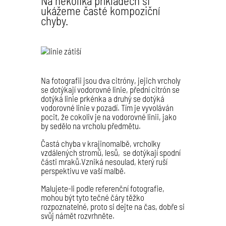
Na několika příkladech si
ukážeme časté kompoziční
chyby.
Na fotografii jsou dva citróny, jejich vrcholy
se dotýkají vodorovné linie, přední citrón se
dotýká linie prkénka a druhý se dotýká
vodorovné linie v pozadí. Tím je vyvoláván
pocit, že cokoliv je na vodorovné linii, jako
by sedělo na vrcholu předmětu.
Častá chyba v krajinomalbě, vrcholky
vzdálených stromů, lesů, se dotýkají spodní
části mraků.Vzniká nesoulad, který ruší
perspektivu ve vaší malbě.
Malujete-li podle referenční fotografie,
mohou být tyto tečné čáry těžko
rozpoznatelné, proto si dejte na čas, dobře si
svůj námět rozvrhněte.