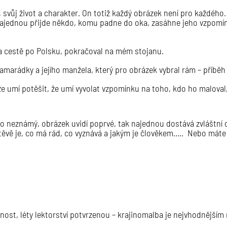
 svůj život a charakter. O
n totiž každý obrázek není pro každého.
jednou přijde někdo, komu padne do oka, zasáhne jeho vzpomín
a cestě po Polsku, pokračoval na mém stojanu.
kamarádky a jejího manžela, který pro obrázek vybral rám – příběh
že umí potěšit, že umí vyvolat vzpomínku na toho, kdo ho maloval
o neznámý, obrázek uvidí poprvé, tak najednou dostává zvláštní 
ěvě je, co má rád, co vyznává a jakým je člověkem….. Nebo máte 
nost, léty lektorství potvrzenou – krajinomalba je nejvhodnějším