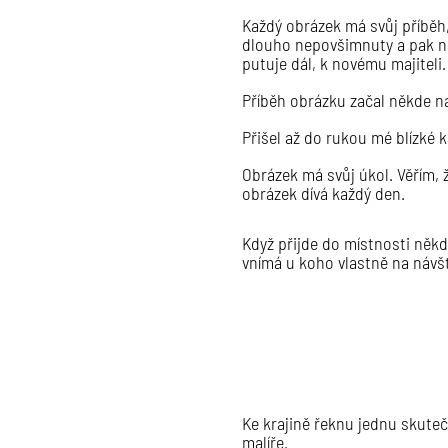
Každý obrázek má svůj příběh,
dlouho nepovšimnuty a pak na
putuje dál, k novému majiteli.
Příběh obrázku začal někde n
Přišel až do rukou mé blízké 
Obrázek má svůj úkol. Věřím, 
obrázek dívá každý den.
Když přijde do místnosti někd
vnímá u koho vlastně na návšt
Ke krajině řeknu jednu skuteč
malíře.